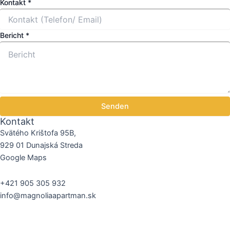
Kontakt
Kontakt
*
Bericht
Name
Bericht
*
Senden
Kontakt
Svätého Krištofa 95B,
929 01 Dunajská Streda
Google Maps
+421 905 305 932
info@magnoliaapartman.sk